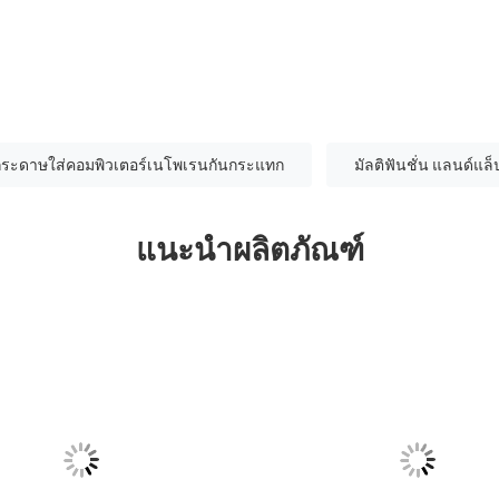
กระดาษใส่คอมพิวเตอร์เนโพเรนกันกระแทก
มัลติฟันชั่น แลนด์แล็
แนะนำผลิตภัณฑ์