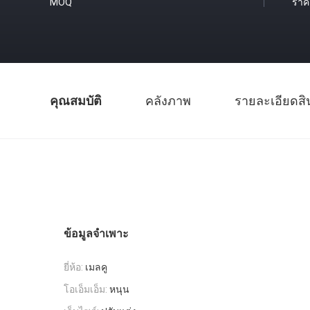
MOQ
ราค
คุณสมบัติ
คลังภาพ
รายละเอียดสิ
ข้อมูลจำเพาะ
ยี่ห้อ:
เมลคู
โอเอ็มเอ็ม:
หนุน