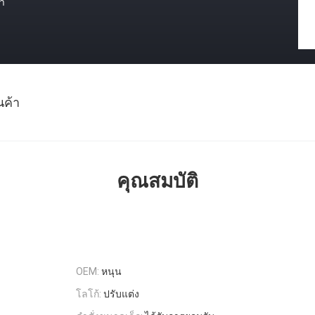
า
นค้า
คุณสมบัติ
OEM:
หนุน
โลโก้:
ปรับแต่ง