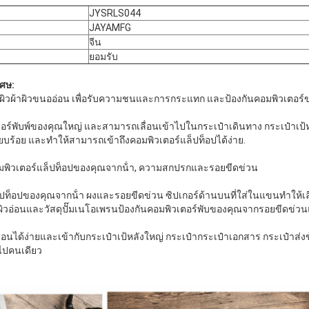
JYSRLS044
JAYAMFG
จีน
ยอมรับ
เศษ:
ผิวผ้าผิวขนออ่อน เพื่อรับความชนและการกระแทก และป้องกันคอมพิวเตอร
ตอร์พับพ์ของคุณใหญ่ และสามารถเลื่อนเข้าไปในกระเป๋าเดินทาง กระเป๋าเป้หลั
ียบร้อย และทําให้สามารถเข้าถึงคอมพิวเตอร์แล็ปท็อปได้ง่าย.
มพิวเตอร์แล็ปท็อปของคุณจากน้ํา, ความสกปรกและรอยขีดข่วน
ท็อปของคุณจากน้ํา ผงและรอยขีดข่วน ซิปเกอร์ด้านบนที่ใส่ในแขนทําให้เลื่
ิวอ่อนและวัสดุปั๊มเนโอเพรนป้องกันคอมพิวเตอร์พับของคุณจากรอยขีดข่
ได้ง่ายและเข้ากับกระเป๋าเป้หลังใหญ่ กระเป๋ากระเป๋าเอกสาร กระเป๋าส่งข้
าไปคนเดียว