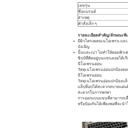
เลขรุ่น
ชื่อแบรนด์
สาเหตุ
คําสั่งเล็ก ๆ
รายละเอียดสําคัญ/ลักษณะพิ
มีผิวโครงผสมเนโอเพรน และ
บังเอิญ
นิ้นและเบา ไม่ทําให้คอมพิวเ
ซิปป์ที่ติดอยู่บนแขนลอยได้เร
นีโอเพรนอ่อน
วัสดุเนโอเพรนอ่อนปกป้องคอ
นีโอเพรนอ่อน
วัสดุเนโอเพรนอ่อนปกป้องแล็ป
แล็ปท็อปได้สะดวกสบายแผ่นผ
สะดวกในการพกพา
การออกแบบแขนที่สามารถเลื่อน
หรือป้องกันได้เพียงพอที่จะนํ