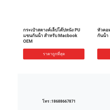
ร์
กระเป๋าสตางค์เล็ปโต๊ปหนัง PU
หัวคอม
3.3'
แขนกันน้ํา สําหรับ Macbook
กันน้ํา
OEM
ราคาถูกที่สุด
โทร :
18688667871